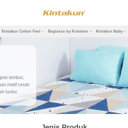
Kintakun Cotton Feel
Beglance by Kintakun
Kintakun Baby
S
prei lembut,
ihan
motif cerah
h luntur.
Jenis Produk