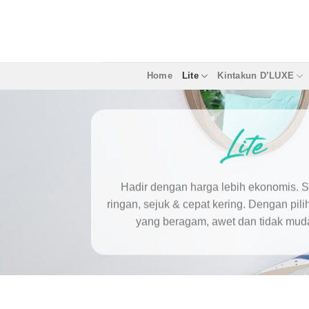
Skip
to
content
Home
Lite
Kintakun D’LUXE
Hadir dengan harga lebih ekonomis. 
ringan, sejuk & cepat kering.
Dengan pil
yang beragam, awet dan tidak muda